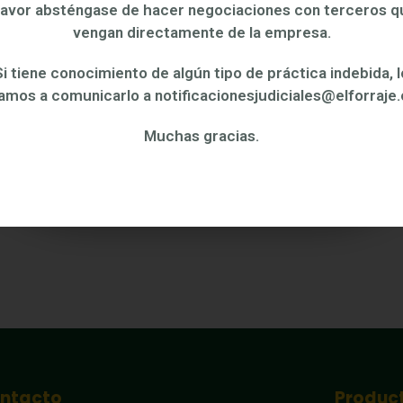
favor absténgase de hacer negociaciones con terceros q
Harina de Maíz de
vengan directamente de la empresa.
Primera
Si tiene conocimiento de algún tipo de práctica indebida, l
tamos a comunicarlo a notificacionesjudiciales@elforraje
ver más +
Muchas gracias.
ntacto
Produc