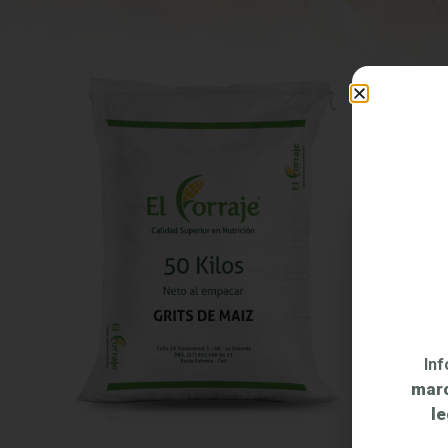
In
marc
le