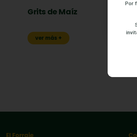
Por 
Grits de Maíz
invi
ver más +
El Forraje
Co