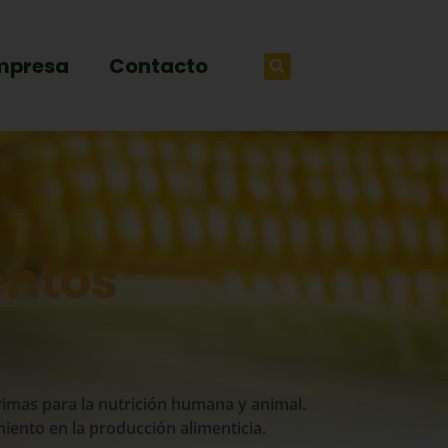
mpresa
Contacto
entos
rimas para la nutrición humana y animal.
miento en la producción alimenticia.