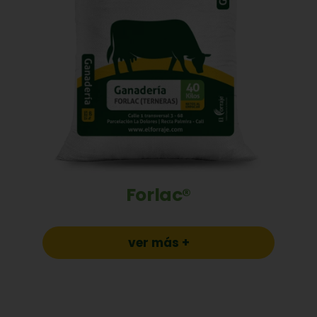
Forlac®
ver más +