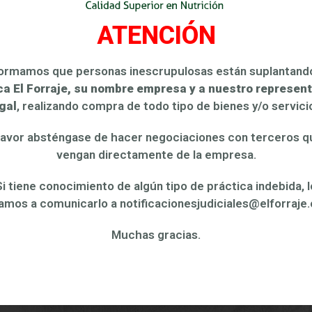
inc, sulfato de manganeso, sulfato de cobre, sulfato ferroso
ATENCIÓN
formamos que personas inescrupulosas están suplantan
a El Forraje, su nombre empresa y a nuestro represen
gal
, realizando compra de todo tipo de bienes y/o servici
favor absténgase de hacer negociaciones con terceros q
uctos Relacionados
vengan directamente de la empresa.
Si tiene conocimiento de algún tipo de práctica indebida, l
tamos a comunicarlo a notificacionesjudiciales@elforraje
Muchas gracias.