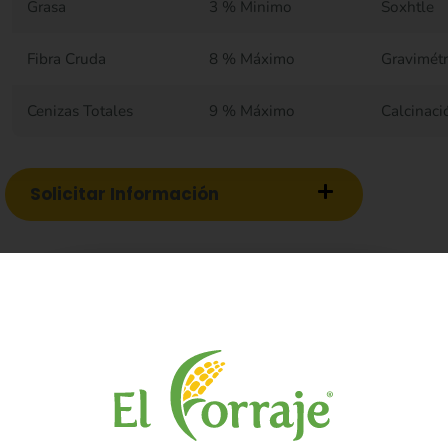
Grasa
3 % Minimo
Soxhtle
Fibra Cruda
8 % Máximo
Gravimétr
Cenizas Totales
9 % Máximo
Calcinaci
Solicitar Información
 Conservación
Vida Útil
Normatividad Ap
lmiste, almidón de maíz, afrecho de maíz, cascarilla de soya
 de maíz; torta soya y/o gluten de maíz, y/o soya integral, fo
ina, pantoténico de calcio, Niacina, ácido fólico, Biotina, Pi