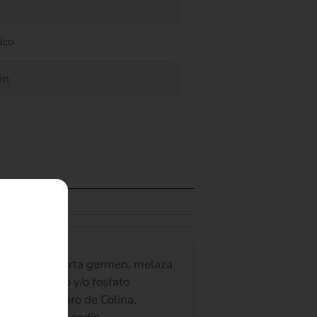
ico
ón
licable
, forraje y/o torta germen, melaza
sfato bicalcio y/o fosfato
ridoxina, Cloruro de Colina,