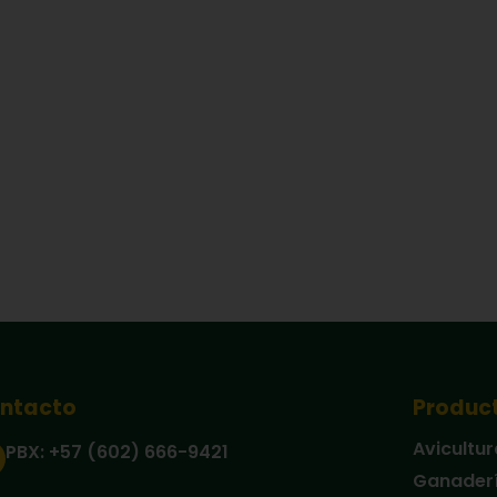
ntacto
Produc
Avicultur
PBX: +57 (602) 666-9421
Ganader