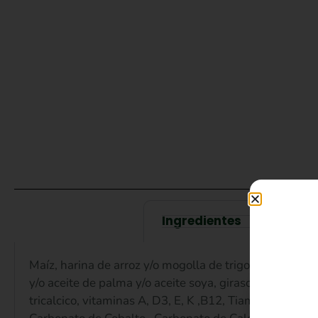
Ingredientes
Uso y
Maíz, harina de arroz y/o mogolla de trigo, torta de pa
y/o aceite de palma y/o aceite soya, girasol, y/o germen
tricalcico, vitaminas A, D3, E, K ,B12, Tiamina, Riboflav